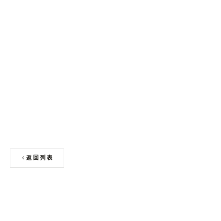
申请免费色卡 + 板材样块
返回列表
上一篇
可丽耐（Corian）和普通人造石有什么区别？怎么辨别