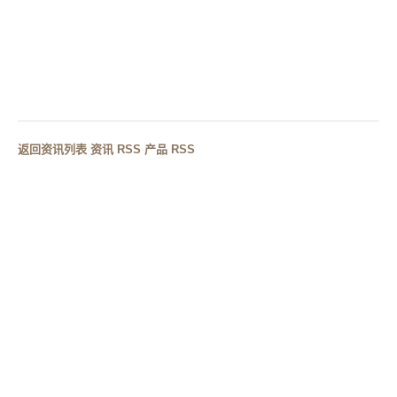
真假？
下一篇
人造石台盆发黄了怎么办？能恢复原色吗？
返回资讯列表
·
资讯 RSS
·
产品 RSS
RELATED CASES
相关案例