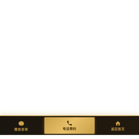
酒店卫浴定制需要多长时间？
交期怎么安排？
人造石台盆发黄了怎么办？能
恢复原色吗？
微信咨询
返回首页
电话预约
电话预约
返回首页
微信咨询