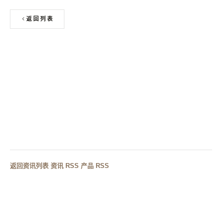
返回列表
上一篇
人造石浴缸与酒店卫浴定制新趋势
下一篇
岩板进驻卫浴总部，酒店卫浴定制与人造石浴缸选材新
风向
返回资讯列表
·
资讯 RSS
·
产品 RSS
RELATED CASES