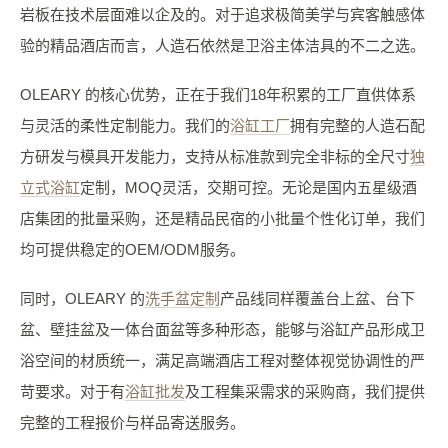
岩板在技术层面难以企及的。对于追求极简美学与宾客触感体
验的精品酒店而言，人造石依然是卫浴主体洁具的不二之选。
OLEARY 的核心优势，正在于我们18年积累的工厂直供体系
与灵活的柔性定制能力。我们的
浴缸工厂
拥有完整的人造石配
方研发与模具开发能力，支持从标准款到完全非标的全尺寸
独
立式浴缸
定制，MOQ灵活，交期可控。无论是国内五星级酒
店集团的批量采购，还是精品民宿的小批量个性化订单，我们
均可提供稳定的OEM/ODM服务。
同时，OLEARY 的
洗手盆定制
产品线同样覆盖台上盆、台下
盆、壁挂盆及一体台面盆等多种形态，能够与浴缸产品形成卫
浴空间的材质统一，满足高端酒店工程对整体视觉协调性的严
苛要求。对于有
浴缸批发
及工程集采需求的采购商，我们提供
完整的工程报价与样品寄送服务。