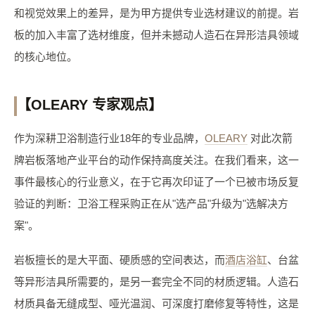
和视觉效果上的差异，是为甲方提供专业选材建议的前提。岩
板的加入丰富了选材维度，但并未撼动人造石在异形洁具领域
的核心地位。
【OLEARY 专家观点】
作为深耕卫浴制造行业18年的专业品牌，
OLEARY
对此次箭
牌岩板落地产业平台的动作保持高度关注。在我们看来，这一
事件最核心的行业意义，在于它再次印证了一个已被市场反复
验证的判断：卫浴工程采购正在从"选产品"升级为"选解决方
案"。
岩板擅长的是大平面、硬质感的空间表达，而
酒店浴缸
、台盆
等异形洁具所需要的，是另一套完全不同的材质逻辑。人造石
材质具备无缝成型、哑光温润、可深度打磨修复等特性，这是