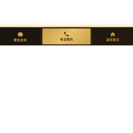
店浴缸定制与人造石浴缸工厂
造石浴缸定制如何引领酒店卫
如何把握新机遇
浴新周期
微信咨询
返回首页
电话预约
电话预约
返回首页
微信咨询
WHY OLEARY · 选择理由
六步定制 · 交付完美品质
01
02
需求沟通
方案设计
一对一免费咨询，明确功能需求与
出具完整方案图纸，确认细节后进
初步报价。
入生产。