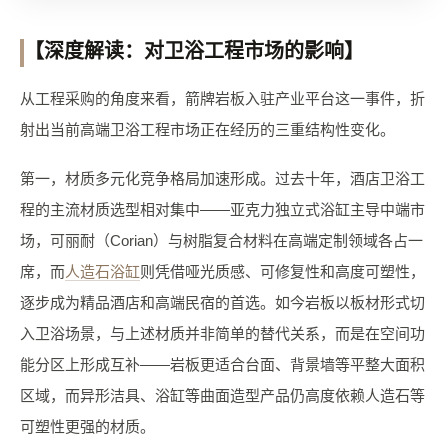
【深度解读：对卫浴工程市场的影响】
从工程采购的角度来看，箭牌岩板入驻产业平台这一事件，折
射出当前高端卫浴工程市场正在经历的三重结构性变化。
第一，材质多元化竞争格局加速形成。过去十年，酒店卫浴工
程的主流材质选型相对集中——亚克力独立式浴缸主导中端市
场，可丽耐（Corian）与树脂复合材料在高端定制领域各占一
席，而
人造石浴缸
则凭借哑光质感、可修复性和高度可塑性，
逐步成为精品酒店和高端民宿的首选。如今岩板以板材形式切
入卫浴场景，与上述材质并非简单的替代关系，而是在空间功
能分区上形成互补——岩板更适合台面、背景墙等平整大面积
区域，而异形洁具、浴缸等曲面造型产品仍高度依赖人造石等
可塑性更强的材质。