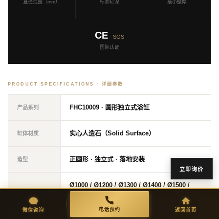
直径范围（mm）
标准缸深
最小壁厚
CE
· SGS
国际认证
PRODUCT SPECIFICATIONS · 详细参数
FHC10009 · 圆形独立式浴缸
产品系列
实心人造石（Solid Surface）
缸体材质
正圆形 · 独立式 · 落地安装
造型
立即询价
Ø1000 / Ø1200 / Ø1300 / Ø1400 / Ø1500 /
可选直径
Ø1600（mm）
微信咨询
返回首页
电话预约
电话预约
微信咨询
返回首页