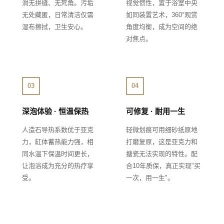
滑无拼缝、无死角。污垢
视觉惯性，置于浴室中央
无处藏匿，日常清洁仅需
如同装置艺术，360°观赏
湿布擦拭，卫生安心。
角度均衡，成为空间的绝
对焦点。
03
04
深泡体验 · 恒温保热
可修复 · 耐用一生
人造石导热系数优于亚克
轻微划痕可用细砂纸原地
力，缸体蓄热能力强，相
打磨复原，这是亚克力和
同水温下保温时间更长，
搪瓷无法实现的特性。配
让泡浴成为充分的热疗享
合10年质保，真正实现"买
受。
一次，用一生"。