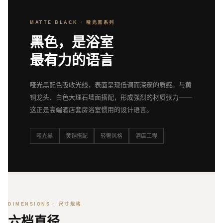
MATTE BLACK · 哑光黑系列
黑色，是浴室
最有力的语言
哑光黑配色吸收光线，表面呈现低调而深邃的质感。与黄
铜龙头、白色大理石墙面搭配，形成强烈的材质张力——
这正是高端酒店套房浴室惯用的设计语言。
哑光黑
黄铜搭配
轻奢风格
酒店工程
DIMENSIONS · 尺寸规格
六档直径