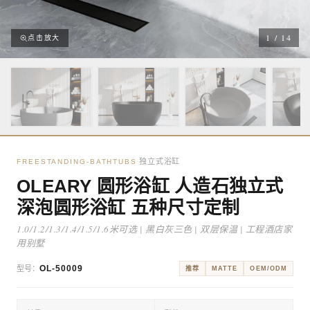
1
/
14
点击放大
独立式浴缸
·
FREESTANDING-BATHTUBS
OLEARY 圆形浴缸 人造石独立式
深泡圆形浴缸 五种尺寸定制
1.0/1.2/1.3/1.4/1.5/1.6米可选 | 黑白灰三色 | 双层保温 | 工程酒店家
用别墅
OL-50009
型号：
推荐
MATTE
OEM/ODM