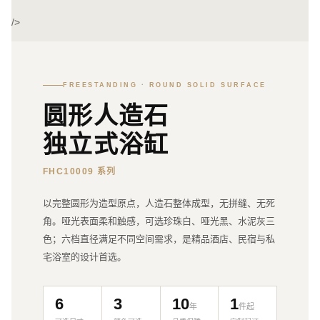
/>
FREESTANDING · ROUND SOLID SURFACE
圆形人造石
独立式浴缸
FHC10009 系列
以完整圆形为造型原点，人造石整体成型，无拼缝、无死
角。哑光表面柔和触感，可选珍珠白、哑光黑、水泥灰三
色；六档直径满足不同空间需求，是精品酒店、民宿与私
宅浴室的设计首选。
6
3
10
1
年
件起