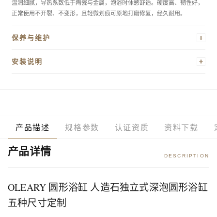
温润细腻，导热系数低于陶瓷与金属，泡浴时体感舒适。硬度高、韧性好，
正常使用不开裂、不变形，且轻微划痕可原地打磨修复，经久耐用。
保养与维护
日常清洁用温水加中性清洁剂擦拭即可，避免使用强酸、强碱或含研磨颗粒
安装说明
的清洁产品。使用后建议擦干表面水分，防止水垢沉积。轻微污渍可用软布
蘸少量白醋轻擦；如表面出现细微划痕，可用1500目以上细砂纸顺纹打磨，
本品为独立式落地安装，无需嵌墙，安装前请确认地面水平且承重符合要求
再以抛光蜡还原光泽。禁止放置过热容器直接接触缸体内壁。
（满水状态总重可达300kg以上）。排水孔居中，建议在缸体正下方预埋
φ40mm排水管。龙头需另购，推荐落地式独立龙头，高度应高于缸口15cm
以上。安装时使用随附底座固定，确保缸体稳固不晃动。如有疑问请联系客
服获取安装指导视频。
产品描述
规格参数
认证资质
资料下载
产品详情
DESCRIPTION
OLEARY 圆形浴缸 人造石独立式深泡圆形浴缸
五种尺寸定制