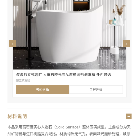
尺寸
独立式
深泡独立式浴缸 人造石哑光高品质椭圆形泡澡桶 多色可选
独立式浴缸
了解详情
预约咨询
材料说明
本品采用高密度实心人造石（Solid Surface）整体压铸成型，主要成分为天
然矿物粉与进口树脂复合配比。材质均质无气孔，表面哑光磨砂处理，触感