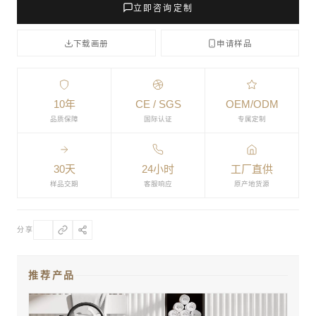
立即咨询定制
下载画册
申请样品
10年
CE / SGS
OEM/ODM
品质保障
国际认证
专属定制
30天
24小时
工厂直供
样品交期
客服响应
原产地货源
分享
推荐产品
椭圆形