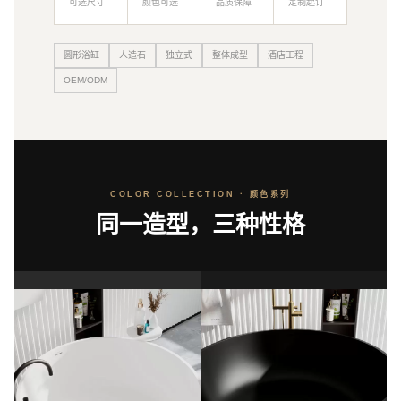
可选尺寸
颜色可选
品质保障
定制起订
圆形浴缸
人造石
独立式
整体成型
酒店工程
OEM/ODM
COLOR COLLECTION · 颜色系列
同一造型，三种性格