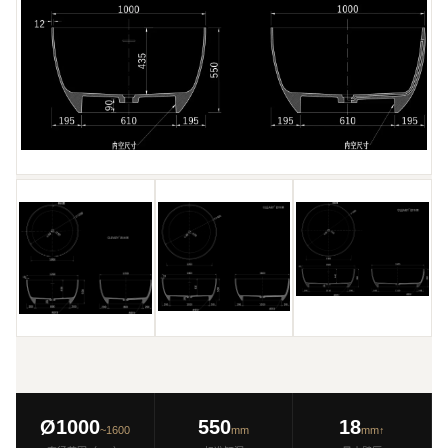
Ø1000
550
18
~1600
mm
mm↑