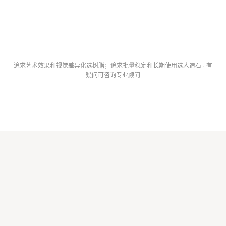
✓
大批量首
△
小批量精品
适合批量工程
选
民宿·设计酒店·
酒店工程·别
适合场景
豪宅艺术
墅·精装
追求艺术效果和视觉差异化选树脂；追求批量稳定和长期使用选人造石 · 有
疑问可咨询专业顾问