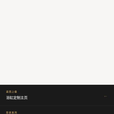
为民宿带来持续的社媒曝光和口碑传播。
Pantone彩色浴缸定制 · 颜色无限可能
OLEARY欧利莱
Pantone树脂浴缸定制
：提供任意Pantone色号，
精准调色，偏差ΔE≤2.0，历年年度色全部可实现。哑光彩色树脂
浴缸与现代、侘寂、北欧等各类设计风格高度契合，是设计师和
业主实现个性化浴室的最佳选择。
返回上级
←
浴缸定制主页
形状系列