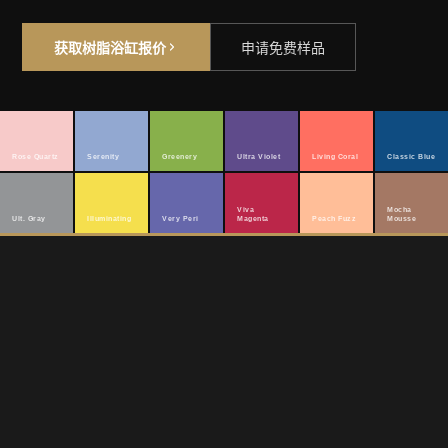
获取树脂浴缸报价
申请免费样品
Rose Quartz
Serenity
Greenery
Ultra Violet
Living Coral
Classic Blue
Viva
Mocha
Ult. Gray
Illuminating
Very Peri
Magenta
Peach Fuzz
Mousse