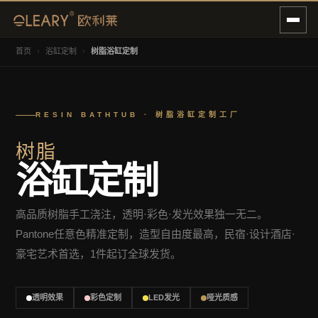
首页
›
浴缸定制
›
树脂浴缸定制
RESIN BATHTUB · 树脂浴缸定制工厂
树脂
浴缸定制
高品质树脂手工浇注，透明·彩色·发光效果独一无二。
Pantone任意色精准定制，造型自由度最高，民宿·设计酒店·
豪宅艺术首选，1件起订全球发货。
透明效果
彩色定制
LED发光
哑光质感