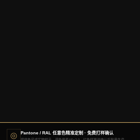
Rose Quartz
Serenity
Greenery
2016
2016
2017
Ultra Violet
Living Coral
Classic Blue
2018
2019
2020
Ult. Gray
Illuminating
Very Peri
2021
2021
2022
Viva Magenta
Peach Fuzz
Mocha Mousse
2023
2024
2025
Pantone / RAL 任意色精准定制 · 免费打样确认
提供色号或实物样品，调色偏差ΔE≤2.0，打色样寄送确认后批量生产