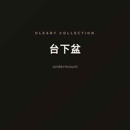
OLEARY COLLECTION
台下盆
undermount