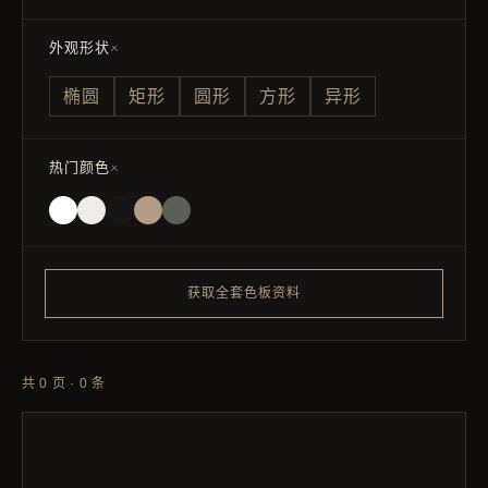
外观形状
椭圆
矩形
圆形
方形
异形
热门颜色
获取全套色板资料
共
0
页 ·
0
条