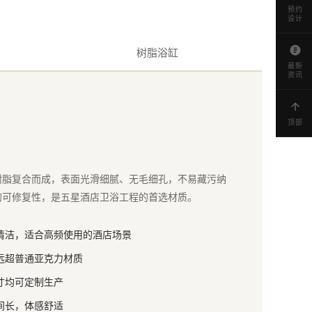
预约
设计
树脂浴缸
最新
资讯
顶部
树脂复合而成，表面光滑细腻、无毛细孔，不易藏污纳
的可修复性，是五星酒店卫浴工程的首选材质。
清洁，适合高频使用的酒店场景
远超普通亚克力材质
寸均可定制生产
间长，体感舒适