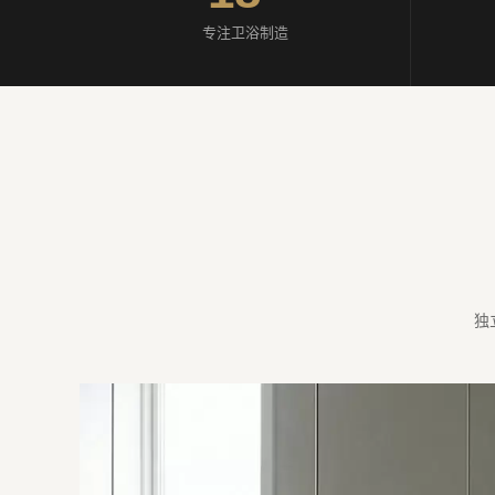
专注卫浴制造
独