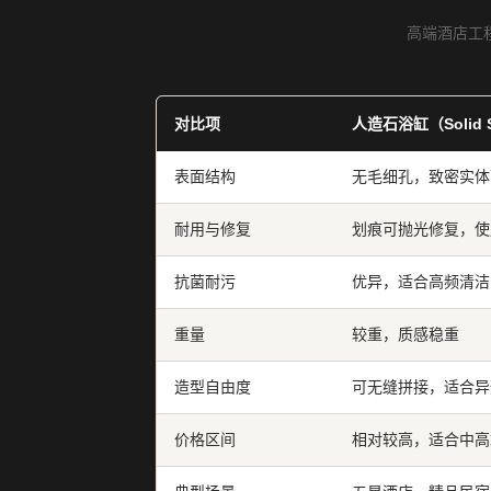
高端酒店工
对比项
人造石浴缸（Solid S
表面结构
无毛细孔，致密实体
耐用与修复
划痕可抛光修复，使
抗菌耐污
优异，适合高频清洁
重量
较重，质感稳重
造型自由度
可无缝拼接，适合异
价格区间
相对较高，适合中高