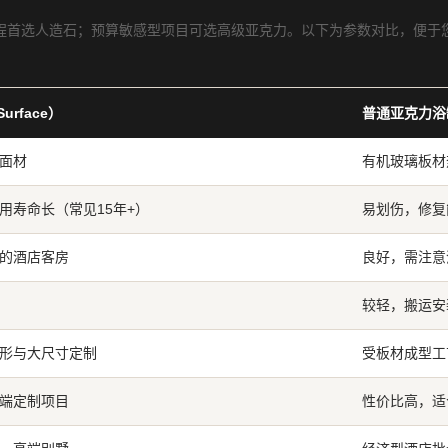
程首选人造石；预算敏感型项目可选高级亚克力。以下为参数对比，便于
urface）
普通亚克力浴缸
面材
有机玻璃板材
用寿命长（常见15年+）
易划伤，修复
的酒店客房
良好，需注意
较轻，搬运安
形与大尺寸定制
受板材成型工
端定制项目
性价比高，适