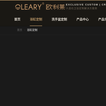
查看产品系
形
案
EXCLUSIVE CUSTOM | C
列
状
例
人造石卫浴定制解决方案商
首页
浴缸定制
洗手盆定制
产品中心
产品
首页
›
浴缸定制