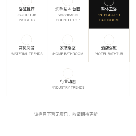
浴缸推荐
洗手盆 & 台面
整体卫浴
/
SOLID TUB
/
WASHBASIN
/
INTEGRATED
INSIGHTS
COUNTERTOP
BATHROOM
常见问答
家装浴室
酒店浴缸
/
MATERIAL TRENDS
/
HOME BATHROOM
/
HOTEL BATHTUB
行业动态
/
INDUSTRY TRENDS
该栏目下暂无资讯，敬请期待更新。