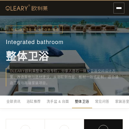
INSIGHTS & STORIES
Integrated bathroom
整体卫浴
OLEARY欧利莱整体卫浴专栏，分享人造石一体化卫浴空间设计方
案、改造案例与选材建议。从浴缸到台盆、板材一站式定制，适合酒
店工程与高端家装项目。
全部资讯
浴缸推荐
洗手盆 & 台面
整体卫浴
常见问答
家装浴