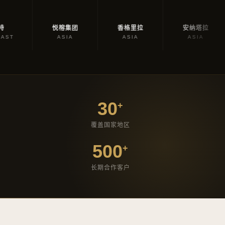
SHANGRI-LA
ANANTARA
悦榕集团
悦榕集团
香格里拉
安纳塔拉
喜
HOTELS
HOTELS
ASIA
ASIA
ASIA
30
+
覆盖国家地区
500
+
长期合作客户