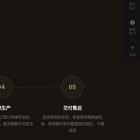
预约
设计
最新
资讯
顶部
04
05
程生产
交付售后
工程订单编号追踪，
送货到项目现场，安装指导视频或驻
，配合精装节点发货
场，质保期内有问题直接找我们，不踢
皮球