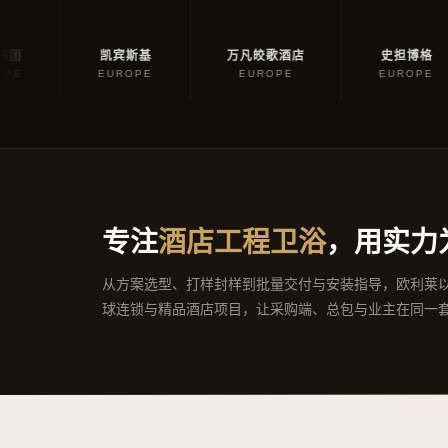
KEMPINSKI
史担博格
万凡
R
凯宾斯基
万凡皎歌酒店
史担博格
HOTELS
EUROPE
EUROPE
EUROPE
专注
酒店工程卫浴
，用实力
从方案选型、打样封样到批量交付与安装指导，欧利莱
球连锁与精品酒店项目，让采购端、总包与业主在同一