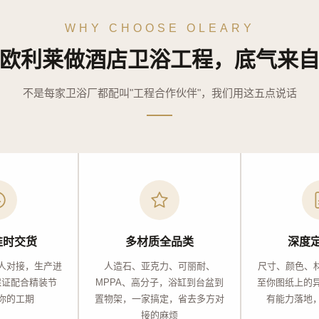
WHY CHOOSE OLEARY
欧利莱做酒店卫浴工程，底气来
不是每家卫浴厂都配叫"工程合作伙伴"，我们用这五点说话
准时交货
多材质全品类
深度
人对接，生产进
人造石、亚克力、可丽耐、
尺寸、颜色、材
保证配合精装节
MPPA、高分子，浴缸到台盆到
至你图纸上的
你的工期
置物架，一家搞定，省去多方对
有能力落地
接的麻烦