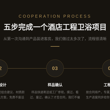
COOPERATION PROCESS
五步完成一个酒店工程卫浴项目
从第一次沟通到产品装进客房，我们做过太多次了，流程很清晰
2
03
设计
样品确认
工
型组合建议、材质颜
样品快递寄送或工厂参观，摸过、看
按合同排产，专属
出方案，免费不废话
过、量过，确认了才签合同，我们不催
生产进度同步给你