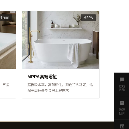
可丽耐
MPPA
MPPA高端浴缸
，五星
超低吸水率，高耐热性，颜色持久稳定，适
在线
咨询
配高周转豪华套房工程需求
快速
报价