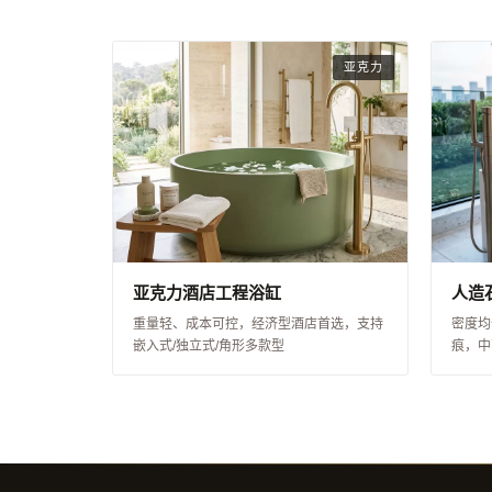
亚克力
亚克力酒店工程浴缸
人造
重量轻、成本可控，经济型酒店首选，支持
密度均
嵌入式/独立式/角形多款型
痕，中