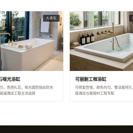
人造石
石哑光浴缸
可丽耐工程浴缸
匀，质感扎实，哑光面防指纹防水
可修复性强，颜色均匀，整洁度持久
高端酒店工程主流选择
级酒店与度假村工程专配