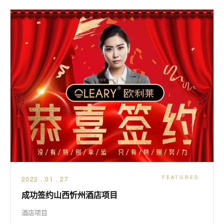
2022 . 01 . 27
成功签约山西忻州酒店项目
酒店项目