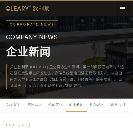
CORPORATE NEWS
COMPANY NEWS
企业新闻
关注欧利莱 (OLEARY) 卫浴官方企业新闻。第一时间获取最新的人造
石浴缸及洗手盆研发动态、高端星级酒店卫浴工程落地实况，以及国
内外大型卫浴家居展会（如上海厨卫展、科隆展等）的参展资讯。见
证源头工厂实力，探索现代卫浴定制新趋势。
公司简介
资质认证
公司文化
企业新闻
视频动画
联系我们
FEATURED