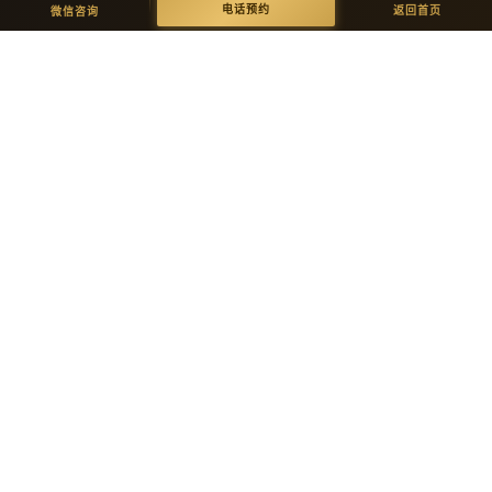
微信咨询
返回首页
电话预约
电话预约
返回首页
微信咨询
WHY OLEARY · 选择理由
六步定制 · 交付完美品质
01
02
需求沟通
方案设计
一对一免费咨询，明确功能需求与
出具完整方案图纸，确认细节后进
初步报价。
入生产。
03
04