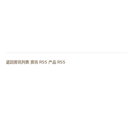
上一篇
洗手盆安装高度是多少？不同人群有什么区别？
下一篇
高分子一体盆和陶瓷洗手盆哪个更好？适合什么场景？
返回资讯列表
·
资讯 RSS
·
产品 RSS
RELATED CASES
相关案例