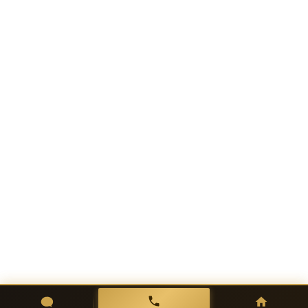
卫浴产品OEM/ODM定制有什
么区别？最低起订量是多少？
人造石台盆发黄了怎么办？能
恢复原色吗？