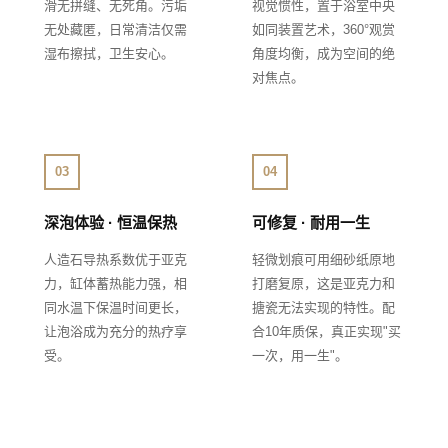
滑无拼缝、无死角。污垢
视觉惯性，置于浴室中央
无处藏匿，日常清洁仅需
如同装置艺术，360°观赏
湿布擦拭，卫生安心。
角度均衡，成为空间的绝
对焦点。
03
04
深泡体验 · 恒温保热
可修复 · 耐用一生
人造石导热系数优于亚克
轻微划痕可用细砂纸原地
力，缸体蓄热能力强，相
打磨复原，这是亚克力和
同水温下保温时间更长，
搪瓷无法实现的特性。配
让泡浴成为充分的热疗享
合10年质保，真正实现"买
受。
一次，用一生"。