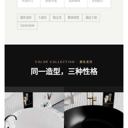
可选尺寸
颜色可选
品质保障
定制起订
圆形浴缸
人造石
独立式
整体成型
酒店工程
OEM/ODM
COLOR COLLECTION · 颜色系列
同一造型，三种性格