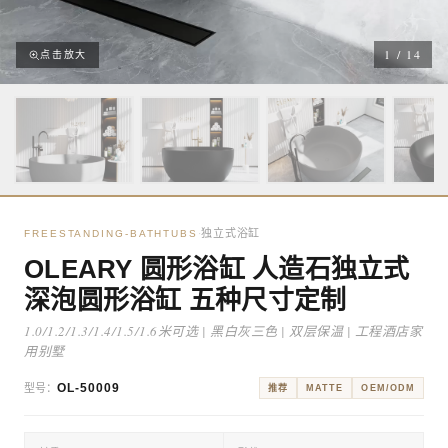
1
/
14
点击放大
独立式浴缸
·
FREESTANDING-BATHTUBS
OLEARY 圆形浴缸 人造石独立式
深泡圆形浴缸 五种尺寸定制
1.0/1.2/1.3/1.4/1.5/1.6米可选 | 黑白灰三色 | 双层保温 | 工程酒店家
用别墅
OL-50009
型号：
推荐
MATTE
OEM/ODM