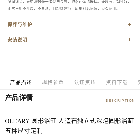
温润细腻，导热系数低于陶瓷与金属，泡浴时体感舒适。硬度高、韧性好，
正常使用不开裂、不变形，且轻微划痕可原地打磨修复，经久耐用。
保养与维护
日常清洁用温水加中性清洁剂擦拭即可，避免使用强酸、强碱或含研磨颗粒
安装说明
的清洁产品。使用后建议擦干表面水分，防止水垢沉积。轻微污渍可用软布
蘸少量白醋轻擦；如表面出现细微划痕，可用1500目以上细砂纸顺纹打磨，
本品为独立式落地安装，无需嵌墙，安装前请确认地面水平且承重符合要求
再以抛光蜡还原光泽。禁止放置过热容器直接接触缸体内壁。
（满水状态总重可达300kg以上）。排水孔居中，建议在缸体正下方预埋
φ40mm排水管。龙头需另购，推荐落地式独立龙头，高度应高于缸口15cm
以上。安装时使用随附底座固定，确保缸体稳固不晃动。如有疑问请联系客
服获取安装指导视频。
产品描述
规格参数
认证资质
资料下载
产品详情
DESCRIPTION
OLEARY 圆形浴缸 人造石独立式深泡圆形浴缸
五种尺寸定制