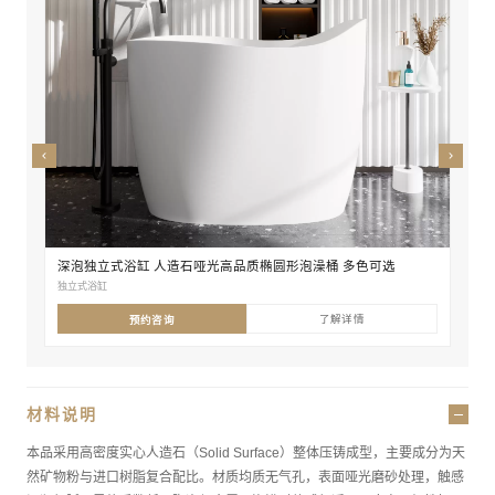
尺寸
独立式
深泡独立式浴缸 人造石哑光高品质椭圆形泡澡桶 多色可选
独立式浴缸
了解详情
预约咨询
材料说明
本品采用高密度实心人造石（Solid Surface）整体压铸成型，主要成分为天
然矿物粉与进口树脂复合配比。材质均质无气孔，表面哑光磨砂处理，触感