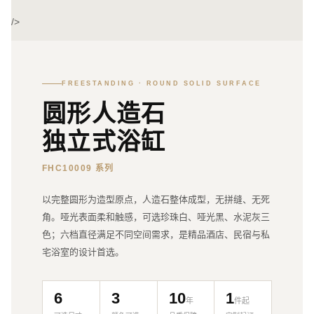
/>
FREESTANDING · ROUND SOLID SURFACE
圆形人造石
独立式浴缸
FHC10009 系列
以完整圆形为造型原点，人造石整体成型，无拼缝、无死
角。哑光表面柔和触感，可选珍珠白、哑光黑、水泥灰三
色；六档直径满足不同空间需求，是精品酒店、民宿与私
宅浴室的设计首选。
6
3
10
1
年
件起