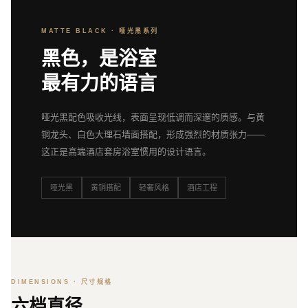
MATTE BLACK · 哑光黑系列
黑色，是浴室
最有力的语言
哑光黑配色吸收光线，表面呈现低调而深邃的质感。与黄
铜龙头、白色大理石墙面搭配，形成强烈的材质张力——
这正是高端酒店套房浴室惯用的设计语言。
哑光黑
黄铜搭配
轻奢风格
酒店工程
DIMENSIONS · 尺寸规格
六档直径