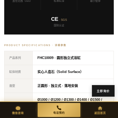
直径范围（mm）
标准缸深
最小壁厚
CE
· SGS
国际认证
PRODUCT SPECIFICATIONS · 详细参数
FHC10009 · 圆形独立式浴缸
产品系列
实心人造石（Solid Surface）
缸体材质
正圆形 · 独立式 · 落地安装
造型
立即询价
Ø1000 / Ø1200 / Ø1300 / Ø1400 / Ø1500 /
可选直径
Ø1600（mm）
微信咨询
返回首页
电话预约
电话预约
微信咨询
返回首页