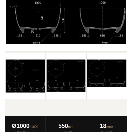
Ø1000
550
18
~1600
mm
mm↑