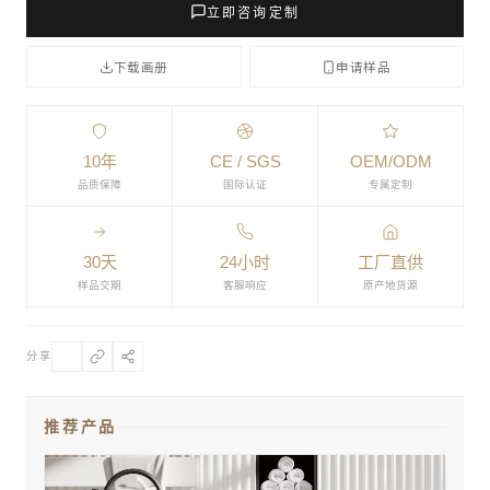
立即咨询定制
下载画册
申请样品
10年
CE / SGS
OEM/ODM
品质保障
国际认证
专属定制
30天
24小时
工厂直供
样品交期
客服响应
原产地货源
分享
推荐产品
椭圆形