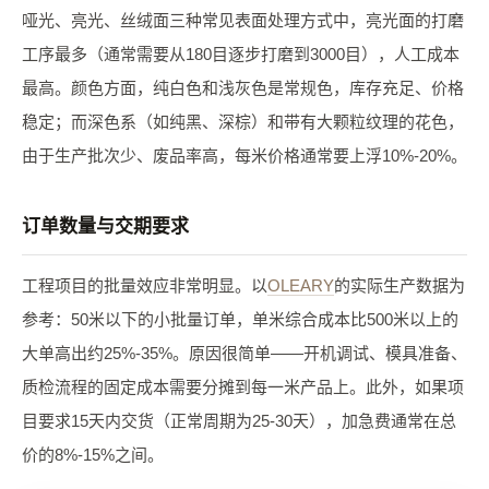
哑光、亮光、丝绒面三种常见表面处理方式中，亮光面的打磨
工序最多（通常需要从180目逐步打磨到3000目），人工成本
最高。颜色方面，纯白色和浅灰色是常规色，库存充足、价格
稳定；而深色系（如纯黑、深棕）和带有大颗粒纹理的花色，
由于生产批次少、废品率高，每米价格通常要上浮10%-20%。
订单数量与交期要求
工程项目的批量效应非常明显。以
OLEARY
的实际生产数据为
参考：50米以下的小批量订单，单米综合成本比500米以上的
大单高出约25%-35%。原因很简单——开机调试、模具准备、
质检流程的固定成本需要分摊到每一米产品上。此外，如果项
目要求15天内交货（正常周期为25-30天），加急费通常在总
价的8%-15%之间。