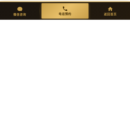
开模生产
品质检验
微信咨询
返回首页
电话预约
电话预约
返回首页
微信咨询
精密开模，试产验证功能、保温、
多重严检：外观/尺寸/强度/环保达
抗菌耐污。
标。
05
06
全球发货
售后保障
专业防撞包装，全球直达并附安装
10年品质承诺，专属顾问持续跟踪
指导。
服务。