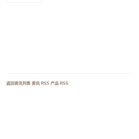
上一篇
酒店卫生间洗手台尺寸标准（附工程案例）
下一篇
人造石 vs 石英石洗手台哪个好？
返回资讯列表
·
资讯 RSS
·
产品 RSS
RELATED CASES
相关案例