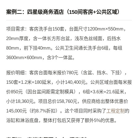
案例二：四星级商务酒店（150间客房+公共区域）
项目需求：客房洗手台150套，台面尺寸1200mm×550mm，
20mm厚度，含一体长方形台盆，浅灰色丝绒面，后挡水
80mm，前下挂40mm。公共卫生间通长洗手台6组，每组
3600mm×600mm，含3个一体盆。
报价明细：客房台面每米报价780元（含盆、挡水、下挂），
150套×1.2米=180延米，小计140,400元。公共区域台面每米报
价850元（因台盆间距需定制模具），6组×3.6米=21.6延米，
小计18,360元。项目总价158,760元，供应商给出整体优惠价
145,000元（约8.7%折扣）。这个项目同时采购了
工程定制
的
浴缸和淋浴底盘，整体打包后又获得了额外5%的优惠。