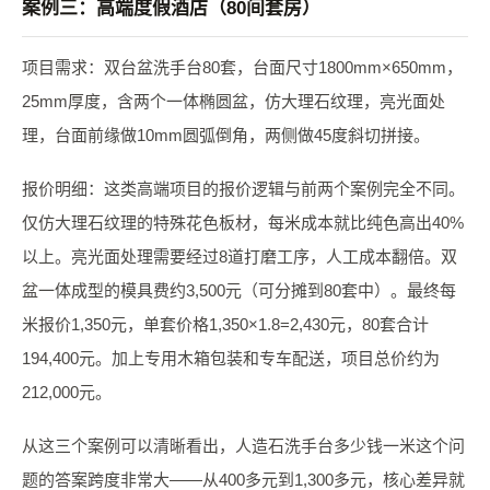
案例三：高端度假酒店（80间套房）
项目需求：双台盆洗手台80套，台面尺寸1800mm×650mm，
25mm厚度，含两个一体椭圆盆，仿大理石纹理，亮光面处
理，台面前缘做10mm圆弧倒角，两侧做45度斜切拼接。
报价明细：这类高端项目的报价逻辑与前两个案例完全不同。
仅仿大理石纹理的特殊花色板材，每米成本就比纯色高出40%
以上。亮光面处理需要经过8道打磨工序，人工成本翻倍。双
盆一体成型的模具费约3,500元（可分摊到80套中）。最终每
米报价1,350元，单套价格1,350×1.8=2,430元，80套合计
194,400元。加上专用木箱包装和专车配送，项目总价约为
212,000元。
从这三个案例可以清晰看出，人造石洗手台多少钱一米这个问
题的答案跨度非常大——从400多元到1,300多元，核心差异就