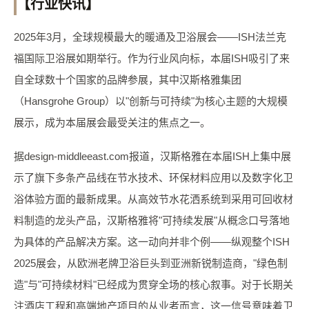
【行业快讯】
2025年3月，全球规模最大的暖通及卫浴展会——ISH法兰克
福国际卫浴展如期举行。作为行业风向标，本届ISH吸引了来
自全球数十个国家的品牌参展，其中汉斯格雅集团
（Hansgrohe Group）以"创新与可持续"为核心主题的大规模
展示，成为本届展会最受关注的焦点之一。
据design-middleeast.com报道，汉斯格雅在本届ISH上集中展
示了旗下多条产品线在节水技术、环保材料应用以及数字化卫
浴体验方面的最新成果。从高效节水花洒系统到采用可回收材
料制造的龙头产品，汉斯格雅将"可持续发展"从概念口号落地
为具体的产品解决方案。这一动向并非个例——纵观整个ISH
2025展会，从欧洲老牌卫浴巨头到亚洲新锐制造商，"绿色制
造"与"可持续材料"已经成为贯穿全场的核心叙事。对于长期关
注酒店工程和高端地产项目的从业者而言，这一信号意味着卫