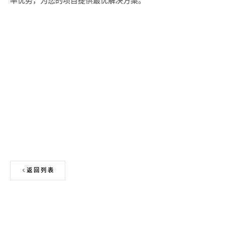
率优势，为您的项目提供最优解决方案。
申请免费色卡 + 板材样块
返回列表
上一篇