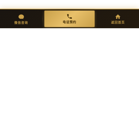
开模生产
品质检验
精密开模，试产验证功能、保温、
多重严检：外观/尺寸/强度/环保达
微信咨询
返回首页
电话预约
电话预约
返回首页
微信咨询
抗菌耐污。
标。
05
06
全球发货
售后保障
专业防撞包装，全球直达并附安装
10年品质承诺，专属顾问持续跟踪
指导。
服务。