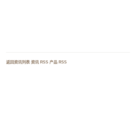
2026卫浴趋势解读：人造石浴缸如何重塑酒店卫浴定制
格局
下一篇
ISH法兰克福展引领趋势：酒店卫浴定制与人造石浴缸
的新机遇
返回资讯列表
·
资讯 RSS
·
产品 RSS
RELATED CASES
相关案例