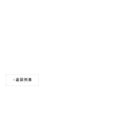
申请免费色卡 + 板材样块
返回列表
上一篇
ISH 2027集成化趋势下，酒店卫浴定制与人造石浴缸的
新机遇