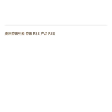
下一篇
奢华卫浴设计新趋势：酒店浴缸定制与人造石材质如何
重塑工程采购决策
返回资讯列表
·
资讯 RSS
·
产品 RSS
RELATED CASES
相关案例