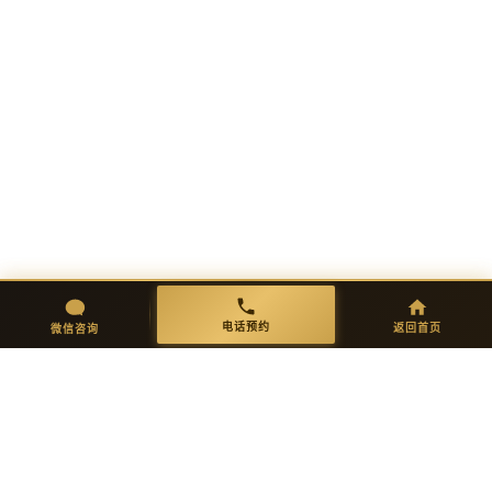
六步定制 · 交付完美品质
01
02
需求沟通
方案设计
一对一免费咨询，明确功能需求与
出具完整方案图纸，确认细节后进
初步报价。
入生产。
微信咨询
返回首页
电话预约
电话预约
返回首页
微信咨询
03
04
开模生产
品质检验
精密开模，试产验证功能、保温、
多重严检：外观/尺寸/强度/环保达