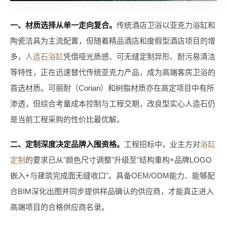
一、材质选择从单一走向复合。
传统酒店卫浴以亚克力浴缸和
陶瓷洁具为主流配置，但随着精品酒店和度假型酒店项目的增
多，
人造石浴缸
凭借哑光质感、可无缝定制异形、耐污易清洁
等特性，正在迅速替代传统亚克力产品，成为高端客房卫浴的
首选材质。可丽耐（Corian）和树脂材质亦在高定项目中有所
渗透，但综合考量成本控制与工程交期，改良型实心人造石仍
是当前工程采购的性价比最优解。
二、定制深度决定品牌入围资格。
工程招标中，业主方对
浴缸
定制
的要求已从"颜色尺寸调整"升级至"结构重构+品牌LOGO
嵌入+与建筑完成面无缝收口"。具备OEM/ODM能力、能够配
合BIM深化出图并同步提供样品确认的供应商，才能真正进入
高端项目的合格供应商名录。