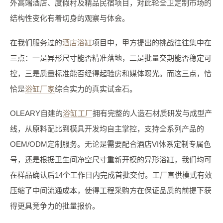
外高端酒店、度假村及精品民宿项目，对此轮全卫定制市场的
结构性变化有着切身的观察与体会。
在我们服务过的
酒店浴缸
项目中，甲方提出的挑战往往集中在
三点：一是异形尺寸能否精准落地，二是批量交期能否稳定可
控，三是质量标准能否经得起验房和媒体曝光。而这三点，恰
恰是
浴缸厂家
综合实力的真实试金石。
OLEARY自建的
浴缸工厂
拥有完整的人造石材质研发与成型产
线，从原料配比到模具开发均自主掌控，支持全系列产品的
OEM/ODM定制服务。无论是需要配合酒店VI体系定制专属色
号，还是根据卫生间净空尺寸重新开模的异形浴缸，我们均可
在样品确认后14个工作日内完成首批交付。工厂直供模式有效
压缩了中间流通成本，使得工程采购方在保证品质的前提下获
得更具竞争力的批量报价。