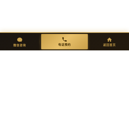
仓储批发重塑卫浴供应链：酒
广州建博会四大趋势解码：人
店浴缸定制与人造石浴缸工厂
造石浴缸定制如何引领酒店卫
如何把握新机遇
浴新周期
微信咨询
返回首页
电话预约
电话预约
返回首页
微信咨询
WHY OLEARY · 选择理由
六步定制 · 交付完美品质
01
02
需求沟通
方案设计