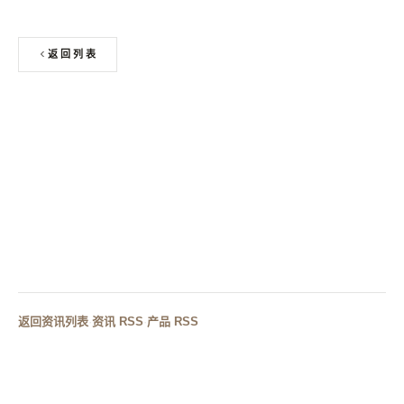
返回列表
上一篇
酒店卫浴采购转型：哪些浴缸配置正在被工程方抛弃？
下一篇
酒店卫浴定制升级：人造石浴缸如何破解工装家装双赛
道供需难题
返回资讯列表
·
资讯 RSS
·
产品 RSS