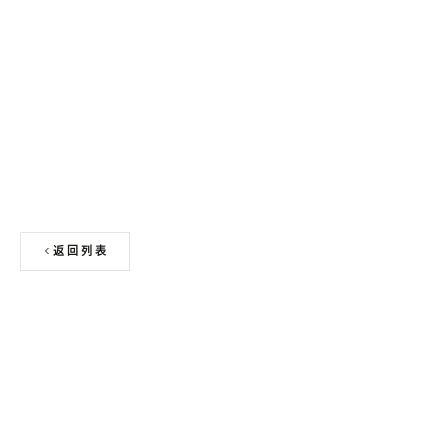
申请免费色卡 + 板材样块
返回列表
上一篇
2026广州建博会五大趋势：酒店卫浴定制与人造石浴缸
的新机遇