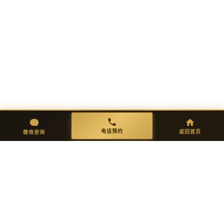
01
02
需求沟通
方案设计
一对一免费咨询，明确功能需求与
出具完整方案图纸，确认细节后进
初步报价。
入生产。
微信咨询
返回首页
电话预约
电话预约
返回首页
微信咨询
03
04
开模生产
品质检验
精密开模，试产验证功能、保温、
多重严检：外观/尺寸/强度/环保达
抗菌耐污。
标。