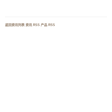
下一篇
AI智能浪潮下，酒店卫浴定制与人造石浴缸的新机遇
返回资讯列表
·
资讯 RSS
·
产品 RSS
RELATED CASES
相关案例