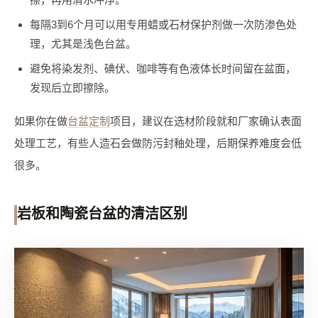
每隔3到6个月可以用专用蜡或石材保护剂做一次防渗色处
理，尤其是浅色台盆。
避免将染发剂、碘伏、咖啡等有色液体长时间留在盆面，
发现后立即擦除。
如果你在做
台盆定制
项目，建议在选材阶段就和厂家确认表面
处理工艺，有些人造石会做防污封釉处理，后期保养难度会低
很多。
岩板和陶瓷台盆的清洁区别