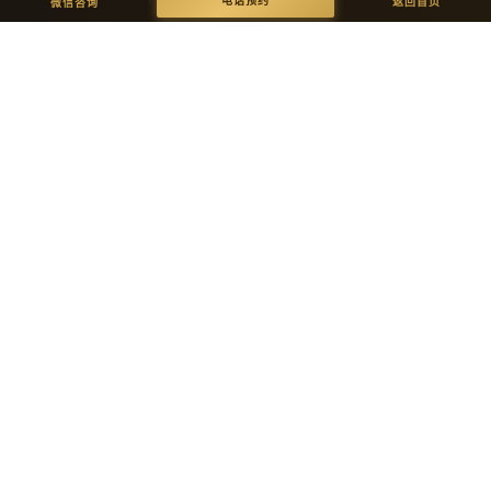
电话预约
电话预约
返回首页
微信咨询
开模生产
品质检验
精密开模，试产验证功能、保温、
多重严检：外观/尺寸/强度/环保达
抗菌耐污。
标。
05
06
全球发货
售后保障
专业防撞包装，全球直达并附安装
10年品质承诺，专属顾问持续跟踪
指导。
服务。