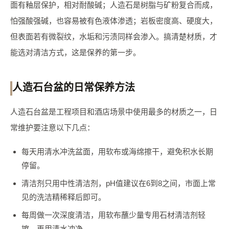
面有釉层保护，相对耐酸碱；人造石是树脂与矿粉复合而成，
怕强酸强碱，也容易被有色液体渗透；岩板密度高、硬度大，
但表面若有微裂纹，水垢和污渍同样会渗入。搞清楚材质，才
能选对清洁方式，这是保养的第一步。
人造石台盆的日常保养方法
人造石台盆是工程项目和酒店场景中使用最多的材质之一，日
常维护要注意以下几点：
每天用清水冲洗盆面，用软布或海绵擦干，避免积水长期
停留。
清洁剂只用中性清洁剂，pH值建议在6到8之间，市面上常
见的洗洁精稀释后即可。
每周做一次深度清洁，用软布蘸少量专用石材清洁剂轻
擦，再用清水冲净。