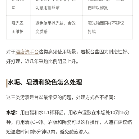
险
切忌用钢丝球
伤难以修复
哑光表
避免使用抛光蜡，会改
哑光釉面同样不建议
面维护
变质感
打蜡
对于
酒店洗手台
这类高频使用场景，岩板台盆因为耐磨性好、
好打理，近几年采购比例明显上升。
水垢、皂渍和染色怎么处理
这三类污渍是台盆最常见的问题，处理方式各不相同：
水垢：
用白醋和水1:1稀释后，用软布湿敷在水垢处10到15分
钟，再用清水冲净。岩板和陶瓷可以这样操作，人造石建议缩
短湿敷时间到5分钟以内，避免酸液渗入。