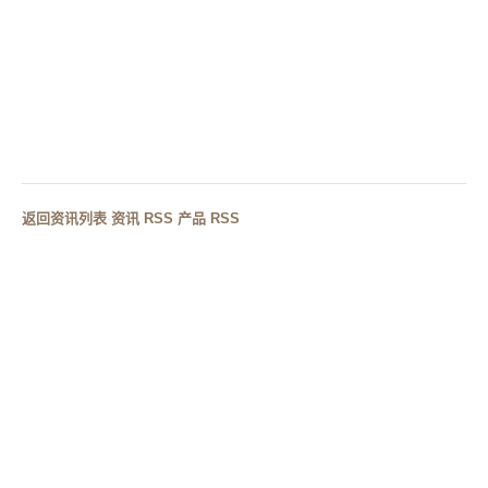
台上盆、台下盆、一体盆怎么选？三种安装形式区别详
解
下一篇
台盆颜色怎么选？白色、灰色、岩板纹理各适合什么空
间
返回资讯列表
·
资讯 RSS
·
产品 RSS
RELATED CASES
相关案例