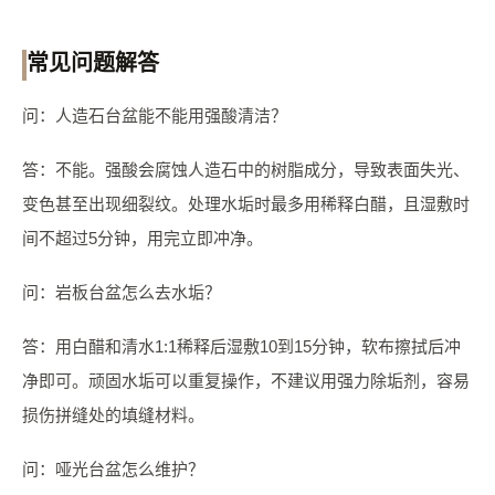
常见问题解答
问：人造石台盆能不能用强酸清洁？
答：不能。强酸会腐蚀人造石中的树脂成分，导致表面失光、
变色甚至出现细裂纹。处理水垢时最多用稀释白醋，且湿敷时
间不超过5分钟，用完立即冲净。
问：岩板台盆怎么去水垢？
答：用白醋和清水1:1稀释后湿敷10到15分钟，软布擦拭后冲
净即可。顽固水垢可以重复操作，不建议用强力除垢剂，容易
损伤拼缝处的填缝材料。
问：哑光台盆怎么维护？