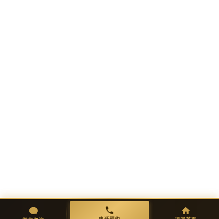
WHY OLEARY · 选择理由
六步定制 · 交付完美品质
01
02
需求沟通
方案设计
一对一免费咨询，明确功能需求与
出具完整方案图纸，确认细节后进
初步报价。
入生产。
03
04
微信咨询
返回首页