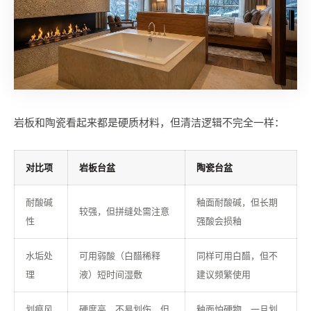
岩板和陶瓷看起来都是硬质材料，但清洁逻辑不完全一样：
对比项
岩板台盆
陶瓷台盆
耐酸碱
釉面耐酸碱，但长期
较强，但拼缝处需注意
性
强酸会损釉
水垢处
可用弱酸（白醋稀释
同样可用白醋，但不
理
液）短时间湿敷
建议频繁使用
划痕风
硬度高，不易划伤，但
釉面怕硬物，一旦划