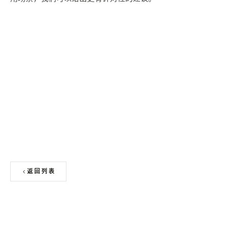
申请免费色卡 + 板材样块
返回列表
上一篇