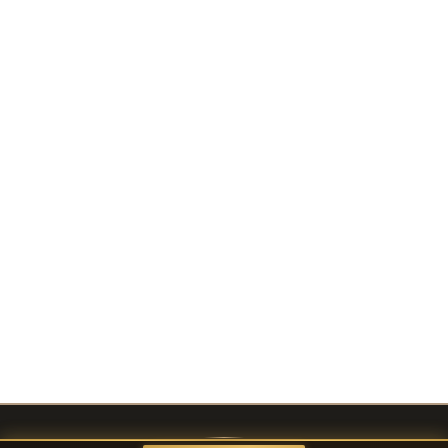
05
06
全球发货
售后保障
专业防撞包装，全球直达并附安装
10年品质承诺，专属顾问持续跟踪
指导。
服务。