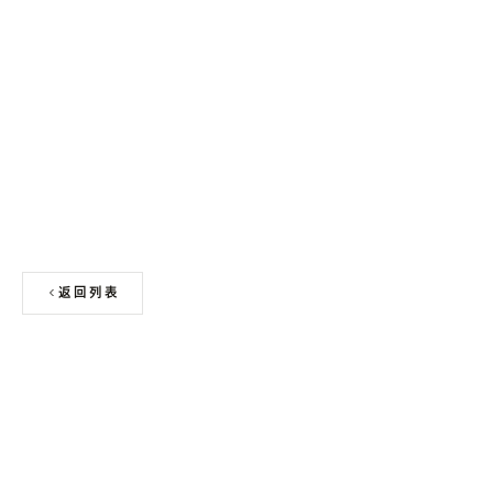
申请免费色卡 + 板材样块
返回列表
上一篇
桂林酒店装修公司大全 - 打造梦想酒店的完美合作伙伴