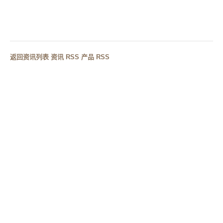
下一篇
侘寂美学在酒店浴室设计中的应用：人造石浴缸如何打
造禅意空间
返回资讯列表
·
资讯 RSS
·
产品 RSS
RELATED CASES
相关案例
侘寂风浴室设计方案：人造石