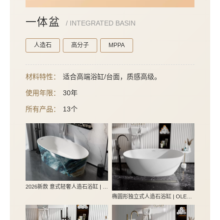
一体盆
/
INTEGRATED BASIN
人造石
高分子
MPPA
材料特性：
适合高端浴缸/台面，质感高级。
使用年限：
30年
所有产品：
13个
2026新款 意式轻奢人造石浴缸 | 仿真大理石/木纹外饰 定制化工程首选
椭圆形独立式人造石浴缸 | OLEARY定制浴缸 | 1300-1700mm多尺寸可选