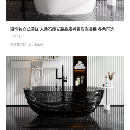
深泡独立式浴缸 人造石哑光高品质椭圆形泡澡桶 多色可选
9501
独立式浴缸 · OL-10063