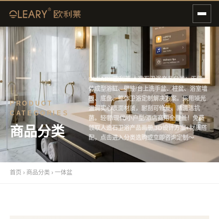
OLEARY欧利莱 人造石卫浴产品分类：无缝一
体成型浴缸、壁挂/台上洗手盆、柱盆、浴室墙
板、底盘、整体卫浴定制解决方案。采用哑光
PRODUCT
温润实心表面材质，耐刮可修复、易清洁抗
CATEGORIES
菌。轻奢/现代/小户型/酒店商用全覆盖！免费
商品分类
领取人造石卫浴产品画册,3D设计方案+材质搭
配，点击进入分类选购或立即咨询定制～
首页
›
商品分类
›
一体盆