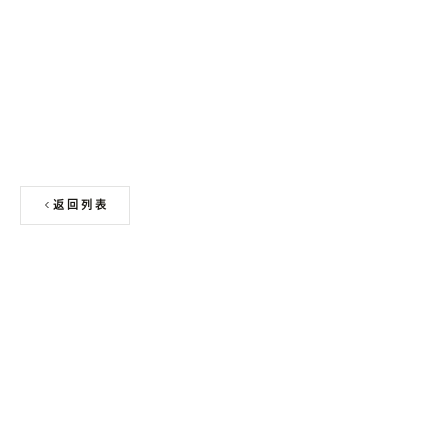
申请免费色卡 + 板材样块
返回列表
上一篇
人造石洗手台工程案例解析（酒店项目）
下一篇
人造石台面施工流程详解