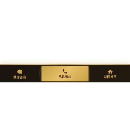
需求沟通
方案设计
一对一免费咨询，明确功能需求与
出具完整方案图纸，确认细节后进
初步报价。
入生产。
03
04
开模生产
品质检验
微信咨询
返回首页
电话预约
电话预约
返回首页
微信咨询
精密开模，试产验证功能、保温、
多重严检：外观/尺寸/强度/环保达
抗菌耐污。
标。
05
06