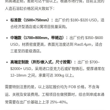
到高端定制，差距可达十倍以上。根据市场行情，目前主流的
人造石浴缸价格区间大致如下：
标准款（1500×750mm）：
出厂价约 $180–$320 USD，适
合经济型酒店或公寓项目批量采购。
中端款（1700×800mm，带裙边）：
出厂价约 $350–$600
USD，材质密度更高，表面光洁度达到 Ra≤0.4μm，适合
三星至四星级酒店。
高端定制款（异形/嵌入式，尺寸按需）：
出厂价 $700–
$2000+ USD，采用进口亚克力石或矿物铸石，壁厚通常在
12–18mm 之间，承重可达 300kg 以上。
需要特别注意的是，以上浴缸报价均为 FOB 价格，不含海
运、关税及安装费用。工程项目在做预算时，综合到岸成本通
常需要在出厂价基础上上浮 25%–40%。