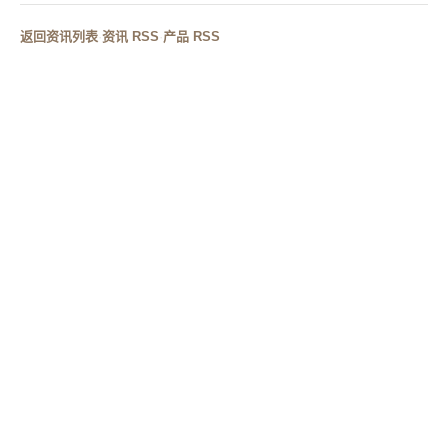
返回资讯列表
·
资讯 RSS
·
产品 RSS
RELATED CASES
相关案例
工程项目如何选择卫浴供应
洗手台开孔尺寸怎么计算？
商？