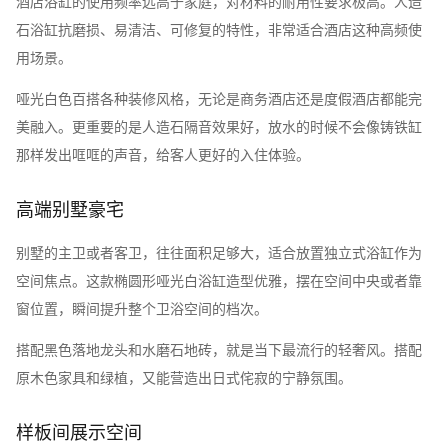
酒店浴缸的使用频率远高于家庭，对材料的耐用性要求极高。人造
石浴缸抗磨损、易清洁、可修复的特性，非常适合酒店这种高频使
用场景。
哑光白色百搭各种装修风格，无论是商务酒店还是度假酒店都能完
美融入。更重要的是人造石隔音效果好，放水的时候不会像铸铁缸
那样发出哐哐的声音，给客人更好的入住体验。
高端别墅豪宅
别墅的主卫或者客卫，往往面积足够大，适合放置独立式浴缸作为
空间焦点。这款椭圆形哑光白浴缸造型优雅，摆在空间中央或者靠
窗位置，瞬间提升整个卫浴空间的档次。
搭配黑色落地龙头和水磨石地砖，就是当下最流行的轻奢风。搭配
原木色家具和绿植，又能营造出日式侘寂的宁静氛围。
样板间展示空间