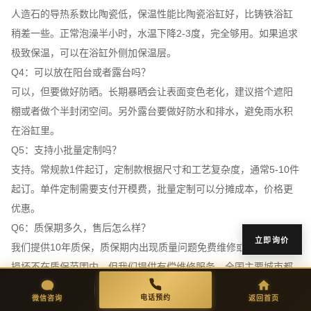
人造石的导热系数比陶瓷低，保温性能比陶瓷浴缸好，比铸铁浴缸
稍差一些。正常泡澡半小时，水温下降2-3度，完全够用。如果追求
极致保温，可以在浴缸外侧加保温层。
Q4：可以放在阳台或者露台吗？
可以，但要做好防晒。长期暴晒会让表面变色老化，建议搭个遮阳
棚或者做个半封闭空间。另外露台要做好防水和排水，避免雨水积
在浴缸里。
Q5：支持小批量定制吗？
支持。常规款1件起订，定制款根据尺寸和工艺复杂度，通常5-10件
起订。单件定制需要支付开模费，批量定制可以分摊成本，价格更
优惠。
Q6：质保期多久，售后怎么样？
立即询价
我们提供10年质保，质保期内出现质量问题免费维修或更换。人为
损坏不在质保范围内，但我们提供有偿维修服务。全国主要城市都
有售后网点，48小时内响应。
微信咨询
返回首页
电话预约
电话预约
微信咨询
返回首页
Q7：运输过程会不会损坏？