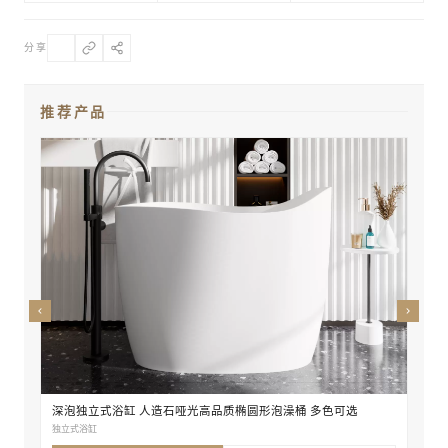
分享
推荐产品
OL
独立式
深泡独立式浴缸 人造石哑光高品质椭圆形泡澡桶 多色可选
独立式浴缸