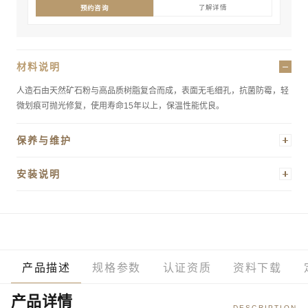
了解详情
预约咨询
材料说明
人造石由天然矿石粉与高品质树脂复合而成，表面无毛细孔，抗菌防霉，轻
微划痕可抛光修复，使用寿命15年以上，保温性能优良。
保养与维护
日常使用柔和清洁剂及软布擦拭，避免研磨剂产品。细微划痕可专业抛光修
安装说明
复，建议每年深度保养一次，保持如新光泽。
建议由专业人员安装，安装前确认地面承重，预留排水管位及检修口。我司
提供安装指导文件，酒店工程可申请技术支持上门服务。
产品描述
规格参数
认证资质
资料下载
产品详情
DESCRIPTION