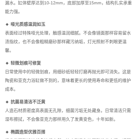
漏水。缸体壁厚达到10-12mm，底部加厚至15mm，结构扎实承重
能力强。
🔸 哑光质感温润如玉
表面经过特殊哑光处理，触感温润细腻。不会像镜面那样容易留水
渍指纹，也不会像粗糙磨砂那样藏污纳垢，灯光照射不刺眼更温
馨。
🔸 轻微划痕可修复
日常使用中的轻微划痕，用细砂纸轻轻打磨再抛光即可消失。这是
陶瓷和亚克力浴缸做不到的，意味着更长的使用寿命和更低的维护
成本。
🔸 抗菌易清洁不泛黄
人造石材质密度高表面无孔隙，细菌污垢无处藏身。日常清洁只需
湿布擦拭，不会像亚克力那样用久了发黄变色，十年如新。
🔸 椭圆造型优雅百搭