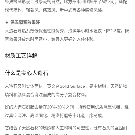
经典椭圆形设计线条流畅自然，比方形柔和比圆形节省空间。适配
现代简约、轻奢风、侘寂风、新中式等各种装修风格。
🔸 保温隔音效果好
人造石导热系数低保温性能优秀，泡澡半小时水温仅下降2-3度。隔
音效果好放水时声音小，给客人更好的入住体验。
材质工艺详解
什么是实心人造石
人造石又叫实体面材，英文名Solid Surface，是由树脂、天然矿物
填料和颜料混合浇注而成的高分子复合材料。
好的人造石树脂含量在20%-30%之间，填料使用优质氢氧化铝，经
过真空浇注、高温固化、精密打磨等十几道工序制成。
它结合了天然石材的质感和人工材料的可塑性，既有石头的坚固耐