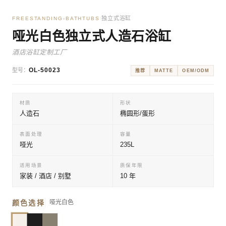
独立式浴缸
·
FREESTANDING-BATHTUBS
哑光白色独立式人造石浴缸
酒店浴缸定制工厂
OL-50023
型号：
推荐
MATTE
OEM/ODM
材质
形状
人造石
椭圆形/蛋形
表面处理
容量
哑光
235L
适用场景
质保年限
家装 / 酒店 / 别墅
10 年
颜色选择
哑光白色