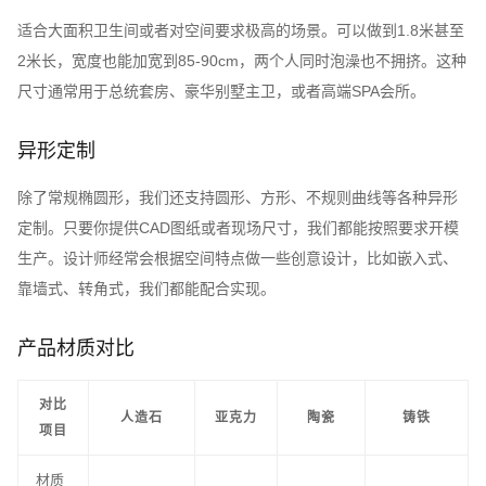
适合大面积卫生间或者对空间要求极高的场景。可以做到1.8米甚至
2米长，宽度也能加宽到85-90cm，两个人同时泡澡也不拥挤。这种
尺寸通常用于总统套房、豪华别墅主卫，或者高端SPA会所。
异形定制
除了常规椭圆形，我们还支持圆形、方形、不规则曲线等各种异形
定制。只要你提供CAD图纸或者现场尺寸，我们都能按照要求开模
生产。设计师经常会根据空间特点做一些创意设计，比如嵌入式、
靠墙式、转角式，我们都能配合实现。
产品材质对比
对比
人造石
亚克力
陶瓷
铸铁
项目
材质