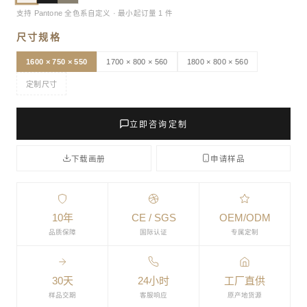
支持 Pantone 全色系自定义 · 最小起订量 1 件
尺寸规格
1600 × 750 × 550
1700 × 800 × 560
1800 × 800 × 560
定制尺寸
立即咨询定制
下载画册
申请样品
10年
CE / SGS
OEM/ODM
品质保障
国际认证
专属定制
30天
24小时
工厂直供
样品交期
客服响应
原产地货源