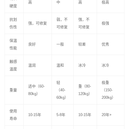
高
中
高
极高
硬度
抗划
弱，不
强，不
强，可修复
极强
伤性
可修复
可修复
保温
良好
一般
较差
优秀
性能
触感
温润
温和
冰冷
冰冷
温度
轻
极重
适中（60-
重（80-
重量
（40-
（150-
80kg）
120kg）
60kg）
200kg）
使用
10-15年
5-8年
10-15年
20年+
寿命