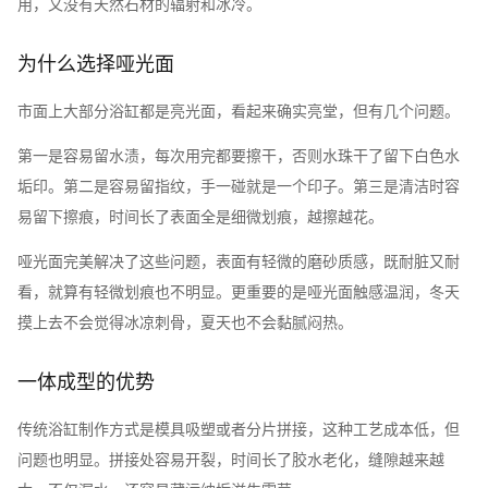
用，又没有天然石材的辐射和冰冷。
为什么选择哑光面
市面上大部分浴缸都是亮光面，看起来确实亮堂，但有几个问题。
第一是容易留水渍，每次用完都要擦干，否则水珠干了留下白色水
垢印。第二是容易留指纹，手一碰就是一个印子。第三是清洁时容
易留下擦痕，时间长了表面全是细微划痕，越擦越花。
哑光面完美解决了这些问题，表面有轻微的磨砂质感，既耐脏又耐
看，就算有轻微划痕也不明显。更重要的是哑光面触感温润，冬天
摸上去不会觉得冰凉刺骨，夏天也不会黏腻闷热。
一体成型的优势
传统浴缸制作方式是模具吸塑或者分片拼接，这种工艺成本低，但
问题也明显。拼接处容易开裂，时间长了胶水老化，缝隙越来越