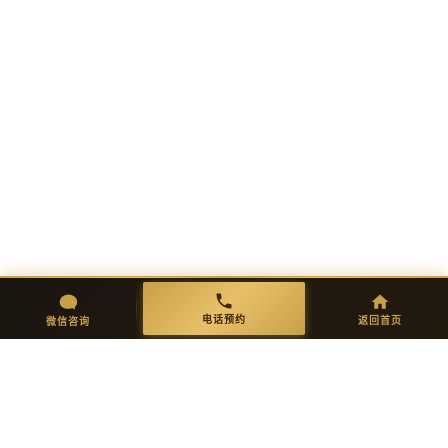
01
02
需求沟通
方案设计
一对一免费咨询，明确功能需求与
出具完整方案图纸，确认细节后进
初步报价。
入生产。
03
04
开模生产
品质检验
微信咨询
返回首页
电话预约
电话预约
返回首页
微信咨询
精密开模，试产验证功能、保温、
多重严检：外观/尺寸/强度/环保达
抗菌耐污。
标。
05
06