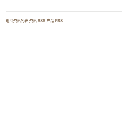
工程项目如何选择卫浴供应商？
返回资讯列表
·
资讯 RSS
·
产品 RSS
RELATED CASES
相关案例
工程项目如何选择卫浴供应
酒店公共卫生间台面设计案例