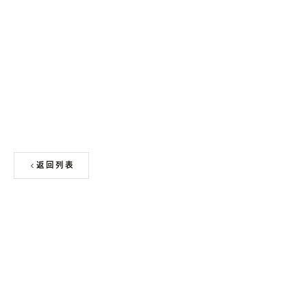
申请免费色卡 + 板材样块
返回列表
上一篇
酒店公共卫生间台面设计案例
下一篇