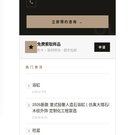
150 1589 9576
OL
立即预约咨询 →
免费索取样品
申请
色卡 + 板材样块 · 顺丰包邮
热门资讯
浴缸
1
2021/7/6
2026新款 意式轻奢人造石浴缸 | 仿真大理石/
2
木纹外饰 定制化工程首选
2026/4/11
柱盆
3