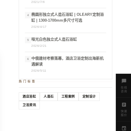
2021/7/6
椭圆形独立式人造石浴缸 | OLEARY定制浴
4
缸 | 1300-1700mm多尺寸可选
2026/4/17
哑光白色独立式人造石浴缸
5
2026/2/21
中俄建材考察落幕，酒店卫浴定制出海新机
6
遇解读
2026/5/11
热门标签
在线
咨询
酒店浴缸
人造石
工程案例
定制设计
卫浴资讯
快速
报价